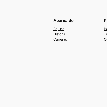
Acerca de
P
Equipo
Po
Historia
T
Carreras
C