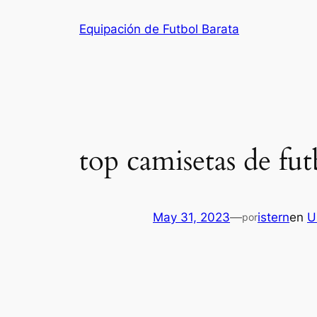
Saltar
Equipación de Futbol Barata
al
contenido
top camisetas de fut
May 31, 2023
—
istern
en
U
por