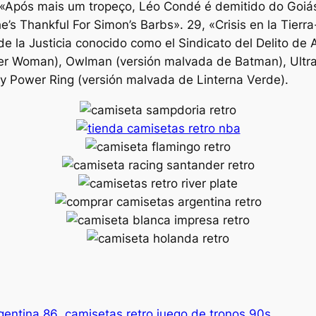
«Após mais um tropeço, Léo Condé é demitido do Goiás».
e’s Thankful For Simon’s Barbs». 29, «Crisis en la Tierr
e la Justicia conocido como el Sindicato del Delito de 
r Woman), Owlman (versión malvada de Batman), Ultr
y Power Ring (versión malvada de Linterna Verde).
gentina 86
camisetas retro juego de tronos 90s