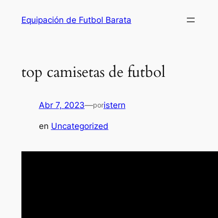
Saltar
Equipación de Futbol Barata
al
contenido
top camisetas de futbol
Abr 7, 2023
—
istern
por
en
Uncategorized