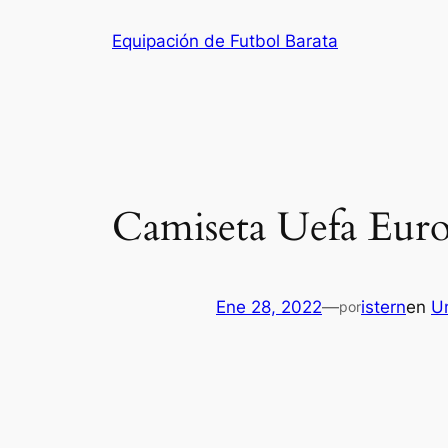
Saltar
Equipación de Futbol Barata
al
contenido
Camiseta Uefa Euro
Ene 28, 2022
—
istern
en
U
por