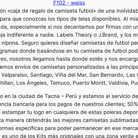
ión «caja de regalo de camiseta futbol» de una inolvidab
 para que conozcas los tipos de telas disponibles. Al mi
ada, especialmente si nos decantamos por firmas con un
eja indiferente a nadie. Labels Theory o J.Brand, y lo
 nipona. Seguro quieres diseñar camisetas de futbol per
ramas donde basándose en tu camiseta de futbol podrá
res, nosotros llegamos hasta donde estés y nos encarg
cemos envíos de camisetas personalizadas a las princip
Valparaíso, Santiago, Viña del Mar, San Bernardo, Las 
hillan, Los Ángeles, Temuco, Puerto Montt, Valdivia, P
en la ciudad de Tacna – Perú y estamos al servicio de 
ncia bancaria para los pagos de nuestros clientes; 50% 
 estampar tu logo en cualquiera de estas poleras depo
esta manera obtendrás las mejores camisetas sublimadas
normas específicas para poder permanecer en ese merca
es uno de los Kits más originales con una zona verde en 